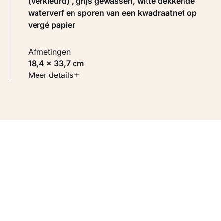
(verkleurd) , grijs gewassen, witte dekkende
waterverf en sporen van een kwadraatnet op
vergé papier
Afmetingen
18,4 × 33,7 cm
Soort werk
Meer details
Werken op papier
Inventarisnummer
KM 113.904