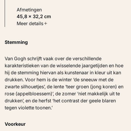
Afmetingen
45,8 × 32,2 cm
Soort werk
Meer details
Schilderijen
Stemming
Inventarisnummer
KM 100.120
Van Gogh schrijft vaak over de verschillende
karakteristieken van de wisselende jaargetijden en hoe
hij de stemming hiervan als kunstenaar in kleur uit kan
drukken. Voor hem is de winter ‘de sneeuw met de
zwarte silhouetjes’, de lente ‘teer groen (jong koren) en
rose (appelbloessem)’, de zomer ‘niet makkelijk uit te
drukken’, en de herfst ‘het contrast der geele blaren
tegen violette toonen.’
Voorkeur