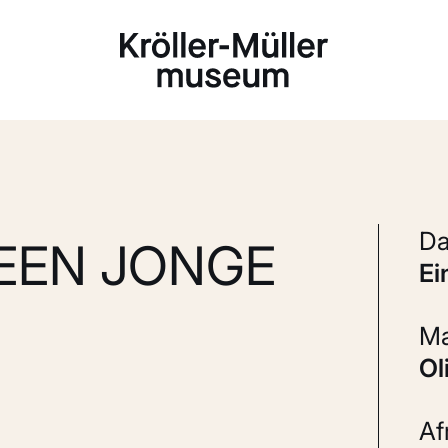
Laden...
EEN JONGE
e
A