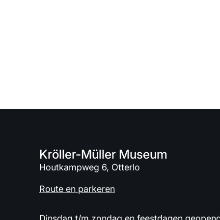
Kröller-Müller Museum
Houtkampweg 6, Otterlo
Route en parkeren
Dinsdag t/m zondag en feestdagen geopend 