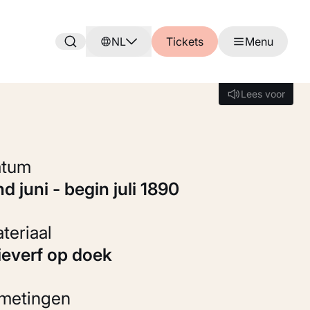
NL
Tickets
Menu
Lees voor
Lees voor
Datum
ind juni - begin juli 1890
Materiaal
Olieverf op doek
fmetingen