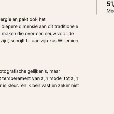
5
S
Mee
S
ergie en pakt ook het
 diepere dimensie aan dit traditionele
n maken die over een eeuw voor de
I
n’, schrijft hij aan zijn zus Willemien.
fotografische gelijkenis, maar
t temperament van zijn model tot zijn
s kleur. ‘en ik ben vast en zeker niet