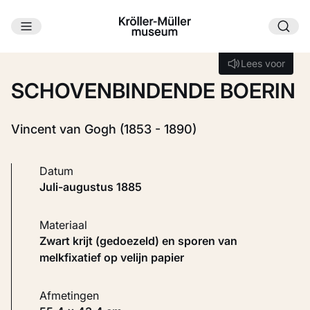
Ga naar hoofdinhoud
Laden...
Lees voor
Lees voor
SCHOVENBINDENDE BOERIN
Vincent van Gogh (1853 - 1890)
Datum
juli-augustus 1885
Materiaal
Zwart krijt (gedoezeld) en sporen van
melkfixatief op velijn papier
Afmetingen