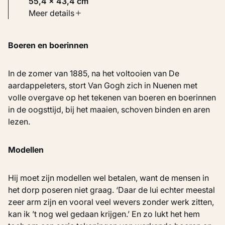
55,4 × 43,4 cm
Soort werk
Meer details
Werken op papier
Boeren en boerinnen
Inventarisnummer
KM 115.212
In de zomer van 1885, na het voltooien van De
aardappeleters, stort Van Gogh zich in Nuenen met
volle overgave op het tekenen van boeren en boerinnen
in de oogsttijd, bij het maaien, schoven binden en aren
lezen.
Modellen
Hij moet zijn modellen wel betalen, want de mensen in
het dorp poseren niet graag. ‘Daar de lui echter meestal
zeer arm zijn en vooral veel wevers zonder werk zitten,
kan ik ’t nog wel gedaan krijgen.’ En zo lukt het hem