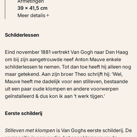
Afmetingen
39 × 41,5 cm
Soort werk
Meer details
Schilderijen
Schilderlessen
Inventarisnummer
KM 111.332
Eind november 1881 vertrekt Van Gogh naar Den Haag
om bij zijn aangetrouwde neef Anton Mauve enkele
schilderlessen te nemen. Tot dan toe heeft hij alleen nog
maar getekend. Aan zijn broer Theo schrijft hij: ‘Wel,
Mauve heeft me dadelijk voor een stilleven, bestaande
uit een paar oude klompen en andere voorwerpen
geïnstalleerd & dus kon ik aan ’t werk tijgen.’
Eerste schilderij
Stilleven met klompen
is Van Goghs eerste schilderij. De