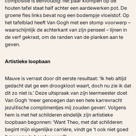
compositie is eenvoudig: het paar klompen op de
houten tafel staat half achter een aardewerken pot. De
groene fles links bevat nog een bodempje vloeistof. Op
het tafelblad heeft Van Gogh met een stomp voorwerp –
waarschijnlijk de achterkant van zijn penseel – lijnen in
de verf gekrast, om de randen van de planken aan te
geven.
Artistieke loopbaan
Mauve is verrast door dit eerste resultaat: ‘Ik heb altijd
gedacht dat ge een droogkloot waart, doch nu zie ik dat
dit zo niet is.’ Deze uitspraak van zijn leermeester doet
Van Gogh ‘meer genoegen dan een hele karrevracht
jezuïtische complimentjes mij zouden geven’. Volgens
hem is met het schilderen eindelijk zijn artistieke
loopbaan begonnen: ‘Want Theo, met dat schilderen
begint mijn eigenlijke carrière, vindt ge ’t ook niet goed