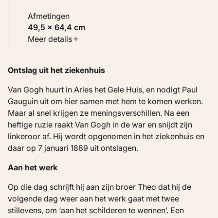
Afmetingen
49,5 × 64,4 cm
Soort werk
Meer details
Schilderijen
Ontslag uit het ziekenhuis
Inventarisnummer
KM 111.075
Van Gogh huurt in Arles het Gele Huis, en nodigt Paul
Gauguin uit om hier samen met hem te komen werken.
Maar al snel krijgen ze meningsverschillen. Na een
heftige ruzie raakt Van Gogh in de war en snijdt zijn
linkeroor af. Hij wordt opgenomen in het ziekenhuis en
daar op 7 januari 1889 uit ontslagen.
Aan het werk
Op die dag schrijft hij aan zijn broer Theo dat hij de
volgende dag weer aan het werk gaat met twee
stillevens, om ‘aan het schilderen te wennen’. Een