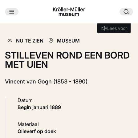
Ga naar hoofdinhoud
Laden...
Lees voor
Lees voor
NU TE ZIEN
MUSEUM
STILLEVEN ROND EEN BORD
MET UIEN
Vincent van Gogh (1853 - 1890)
Datum
begin januari 1889
Materiaal
Olieverf op doek