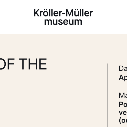
Laden...
OF THE
a
Potlood, pen in inkt (waarschijnlijk
ve
(o