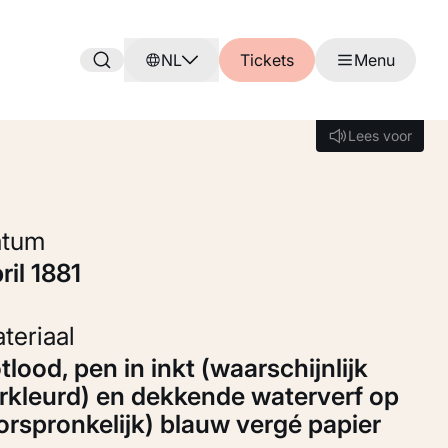
NL
Tickets
Menu
Lees voor
Lees voor
Datum
pril 1881
Materiaal
rkleurd) en dekkende waterverf op
orspronkelijk) blauw vergé papier