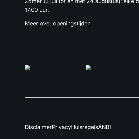
Zomer (6 juli tot en met 24 augustus): elke 
17.00 uur.
Meer over openingstijden
Disclaimer
Privacy
Huisregels
ANBI