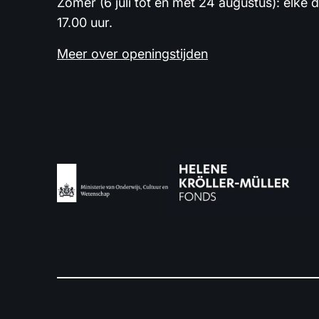
Zomer (6 juli tot en met 24 augustus): elke 
17.00 uur.
Meer over openingstijden