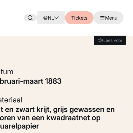
NL
Tickets
Menu
Lees voor
Lees voor
Datum
ebruari-maart 1883
Materiaal
oren van een kwadraatnet op
uarelpapier