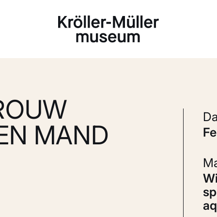
Laden...
VROUW
EEN MAND
f
Wit en zwart krijt, grijs gewassen en
sp
aq