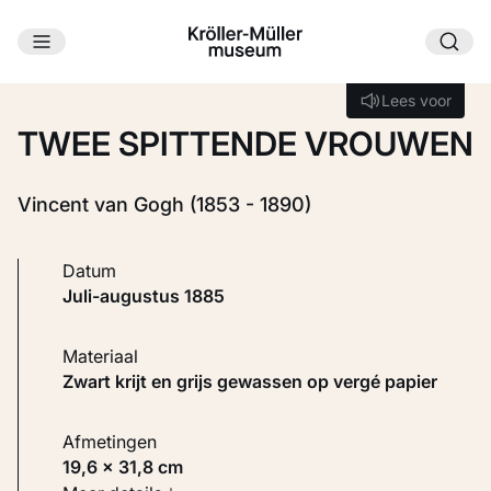
Ga naar hoofdinhoud
Laden...
Lees voor
Lees voor
TWEE SPITTENDE VROUWEN
Vincent van Gogh (1853 - 1890)
Datum
juli-augustus 1885
Materiaal
Zwart krijt en grijs gewassen op vergé papier
Afmetingen
19,6 × 31,8 cm