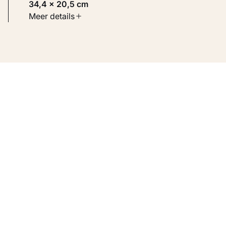
34,4 × 20,5 cm
Soort werk
Meer details
Werken op papier
Inventarisnummer
KM 118.569 VERSO