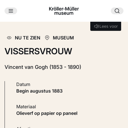
Ga naar hoofdinhoud
Laden...
Lees voor
Lees voor
NU TE ZIEN
MUSEUM
VISSERSVROUW
Vincent van Gogh (1853 - 1890)
Datum
begin augustus 1883
Materiaal
Olieverf op papier op paneel