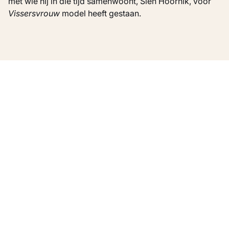
met wie hij in die tijd samenwoont, Sien Hoornik, voor
Vissersvrouw
model heeft gestaan.