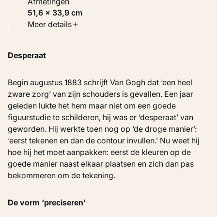
Afmetingen
51,6 × 33,9 cm
Soort werk
Meer details
Schilderijen
Desperaat
Inventarisnummer
KM 108.683
Begin augustus 1883 schrijft Van Gogh dat ‘een heel
zware zorg’ van zijn schouders is gevallen. Een jaar
geleden lukte het hem maar niet om een goede
figuurstudie te schilderen, hij was er ‘desperaat’ van
geworden. Hij werkte toen nog op ‘de droge manier’:
‘eerst tekenen en dan de contour invullen.’ Nu weet hij
hoe hij het moet aanpakken: eerst de kleuren op de
goede manier naast elkaar plaatsen en zich dan pas
bekommeren om de tekening.
De vorm ‘preciseren’