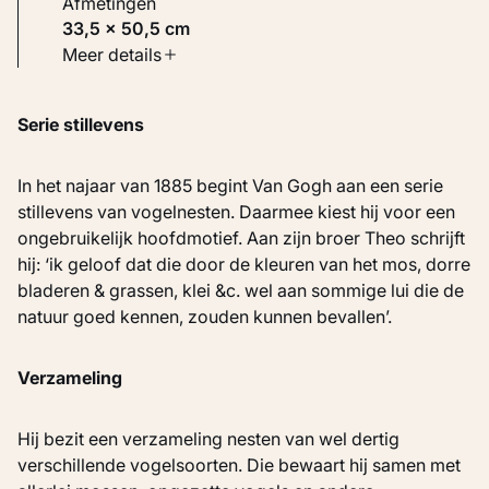
Afmetingen
33,5 × 50,5 cm
Soort werk
Meer details
Schilderijen
Serie stillevens
Inventarisnummer
KM 109.945
In het najaar van 1885 begint Van Gogh aan een serie
stillevens van vogelnesten. Daarmee kiest hij voor een
ongebruikelijk hoofdmotief. Aan zijn broer Theo schrijft
hij: ‘ik geloof dat die door de kleuren van het mos, dorre
bladeren & grassen, klei &c. wel aan sommige lui die de
natuur goed kennen, zouden kunnen bevallen’.
Verzameling
Hij bezit een verzameling nesten van wel dertig
verschillende vogelsoorten. Die bewaart hij samen met