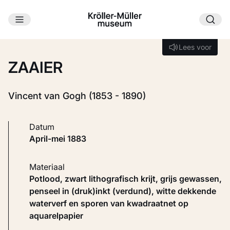
Ga naar hoofdinhoud
Laden...
Lees voor
Lees voor
ZAAIER
Vincent van Gogh (1853 - 1890)
Datum
april-mei 1883
Materiaal
Potlood, zwart lithografisch krijt, grijs gewassen,
penseel in (druk)inkt (verdund), witte dekkende
waterverf en sporen van kwadraatnet op
aquarelpapier