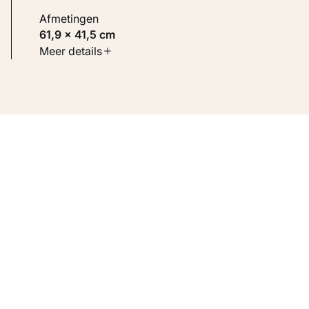
Afmetingen
61,9 × 41,5 cm
Soort werk
Meer details
Werken op papier
Inventarisnummer
KM 122.897