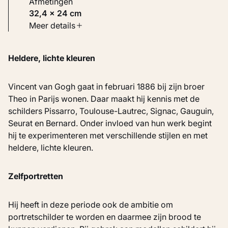
Afmetingen
32,4 × 24 cm
Soort werk
Meer details
Schilderijen
Heldere, lichte kleuren
Inventarisnummer
KM 105.833
Vincent van Gogh gaat in februari 1886 bij zijn broer
Theo in Parijs wonen. Daar maakt hij kennis met de
schilders Pissarro, Toulouse-Lautrec, Signac, Gauguin,
Seurat en Bernard. Onder invloed van hun werk begint
hij te experimenteren met verschillende stijlen en met
heldere, lichte kleuren.
Zelfportretten
Hij heeft in deze periode ook de ambitie om
portretschilder te worden en daarmee zijn brood te