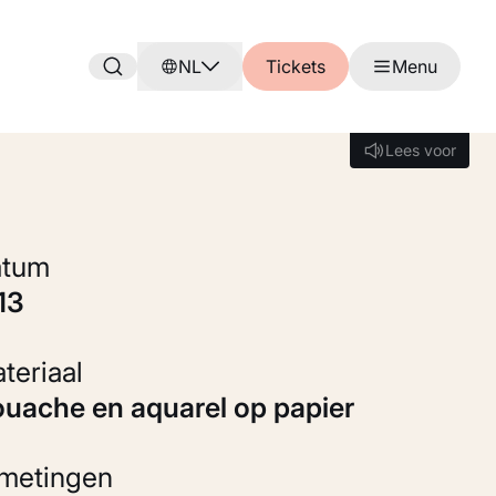
NL
Tickets
Menu
Lees voor
Lees voor
Datum
913
Materiaal
Gouache en aquarel op papier
fmetingen