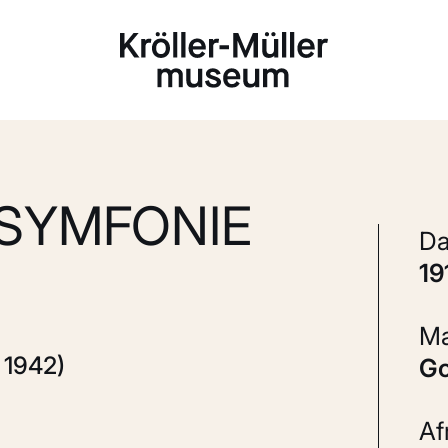
Laden...
'SYMFONIE
1
 1942)
A