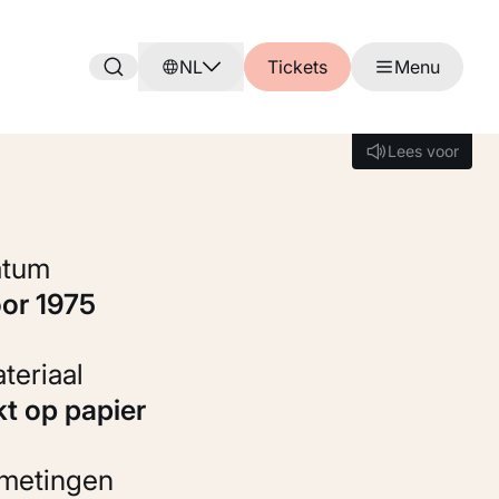
NL
Tickets
Menu
Lees voor
Lees voor
Datum
oor 1975
Materiaal
kt op papier
fmetingen