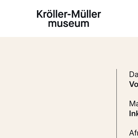
Laden...
v
In
A