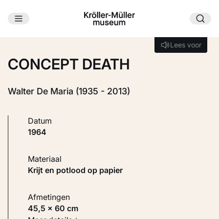
Ga naar hoofdinhoud
Laden...
Lees voor
Lees voor
CONCEPT DEATH
Walter De Maria (1935 - 2013)
Datum
1964
Materiaal
Krijt en potlood op papier
Afmetingen
45,5 × 60 cm