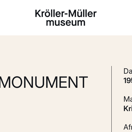
Laden...
 MONUMENT
1
K
A