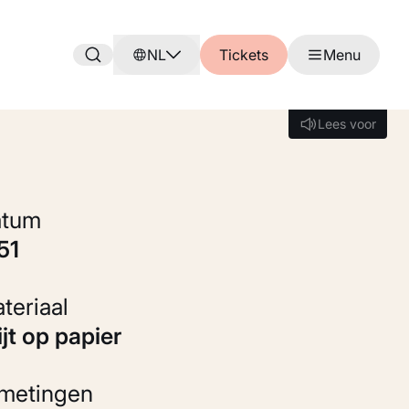
NL
Tickets
Menu
Lees voor
Lees voor
Datum
951
Materiaal
rijt op papier
fmetingen