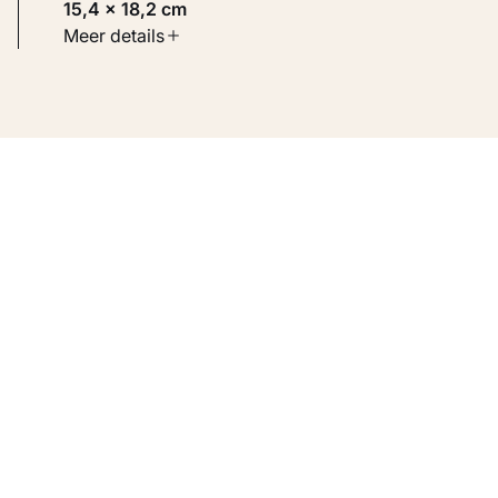
15,4 × 18,2 cm
Soort werk
Meer details
Werken op papier
Inventarisnummer
KM 106.524