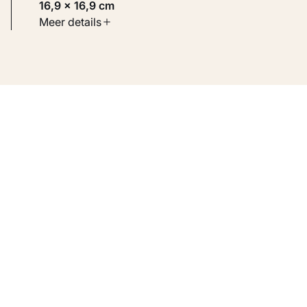
16,9 × 16,9 cm
Soort werk
Meer details
Werken op papier
Inventarisnummer
KM 104.159 VERSO