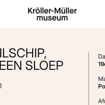
Laden...
LSCHIP,
EEN SLOEP
1
)
P
A