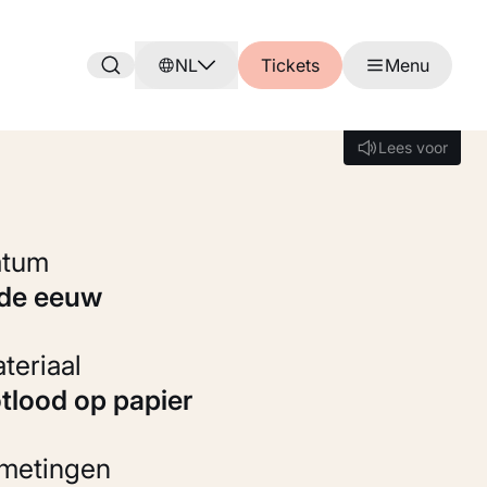
NL
Tickets
Menu
Lees voor
Lees voor
Datum
9de eeuw
Materiaal
otlood op papier
fmetingen