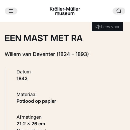
Ga naar hoofdinhoud
Laden...
Lees voor
Lees voor
EEN MAST MET RA
Willem van Deventer (1824 - 1893)
Datum
1842
Materiaal
Potlood op papier
Afmetingen
21,2 × 26 cm