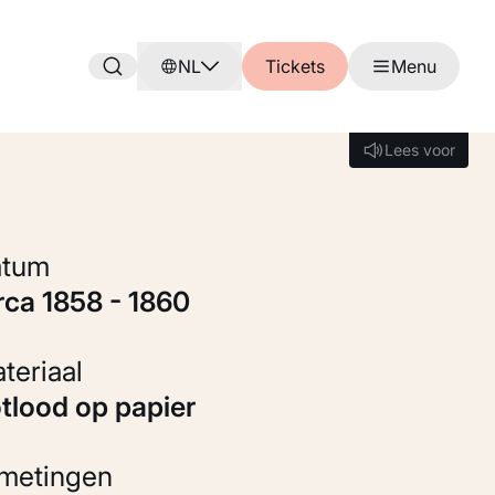
NL
Tickets
Menu
Lees voor
Lees voor
Datum
irca 1858 - 1860
Materiaal
otlood op papier
fmetingen