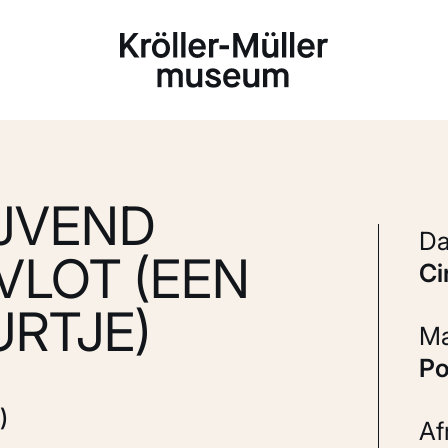
Laden...
JVEND
 VLOT (EEN
c
RTJE)
P
)
A