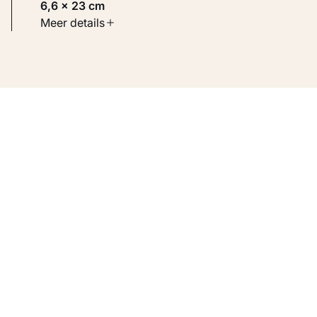
6,6 × 23 cm
Soort werk
Meer details
Werken op papier
Inventarisnummer
KM 104.651