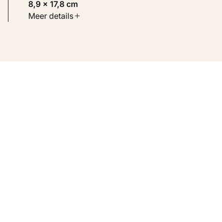
8,9 × 17,8 cm
Soort werk
Meer details
Werken op papier
Inventarisnummer
KM 108.502 RECTO