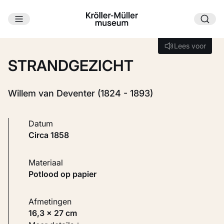
Ga naar hoofdinhoud
Laden...
Lees voor
Lees voor
STRANDGEZICHT
Willem van Deventer (1824 - 1893)
Datum
circa 1858
Materiaal
Potlood op papier
Afmetingen
16,3 × 27 cm