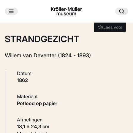
Ga naar hoofdinhoud
Laden...
Lees voor
Lees voor
STRANDGEZICHT
Willem van Deventer (1824 - 1893)
Datum
1862
Materiaal
Potlood op papier
Afmetingen
13,1 × 24,3 cm