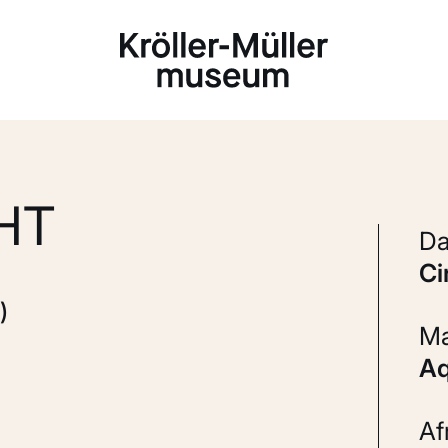
Laden...
HT
c
)
A