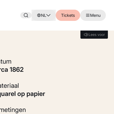
NL
Tickets
Menu
Lees voor
Lees voor
Datum
irca 1862
Materiaal
Aquarel op papier
fmetingen