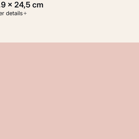
0,9 × 24,5 cm
oort werk
r details
Werken op papier
nventarisnummer
M 110.223