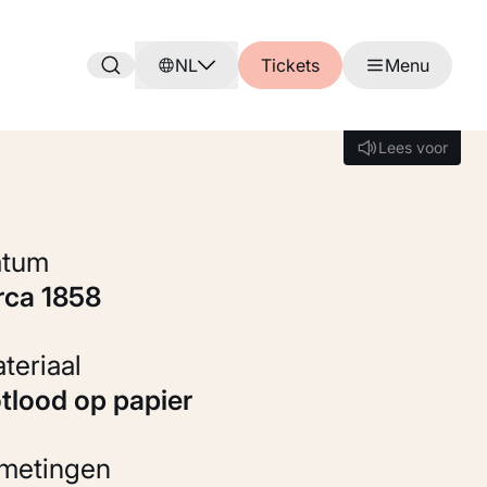
NL
Tickets
Menu
Lees voor
Lees voor
Datum
irca 1858
Materiaal
otlood op papier
fmetingen