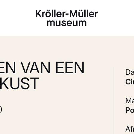
Laden...
EN VAN EEN
 KUST
c
)
P
A