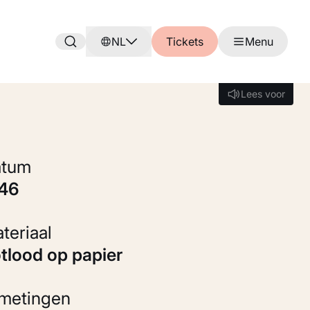
NL
Tickets
Menu
Lees voor
Lees voor
Datum
846
Materiaal
otlood op papier
fmetingen