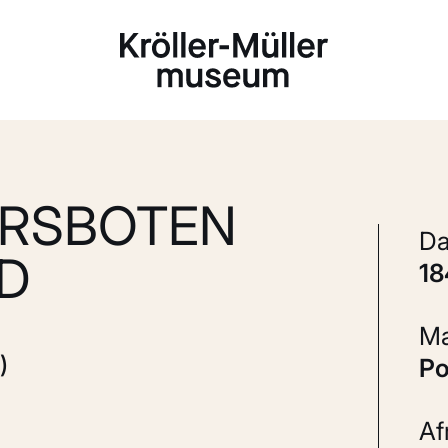
Laden...
ERSBOTEN
D
1
)
P
A