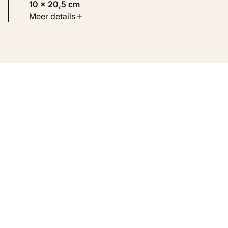
10 × 20,5 cm
Soort werk
Meer details
Werken op papier
Inventarisnummer
KM 108.321 RECTO