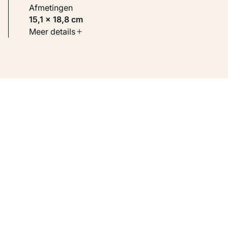
Afmetingen
15,1 × 18,8 cm
Soort werk
Meer details
Werken op papier
Inventarisnummer
KM 107.659