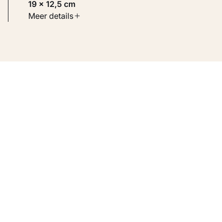
19 × 12,5 cm
Soort werk
Meer details
Werken op papier
Inventarisnummer
KM 110.878