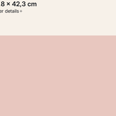
1,8 × 42,3 cm
oort werk
r details
Werken op papier
nventarisnummer
KM 100.307