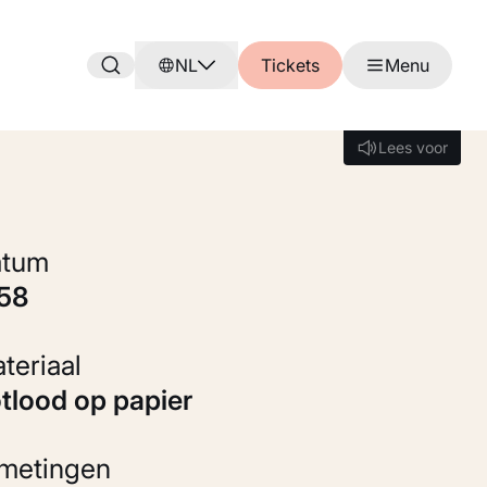
NL
Tickets
Menu
Lees voor
Lees voor
Datum
858
Materiaal
otlood op papier
fmetingen