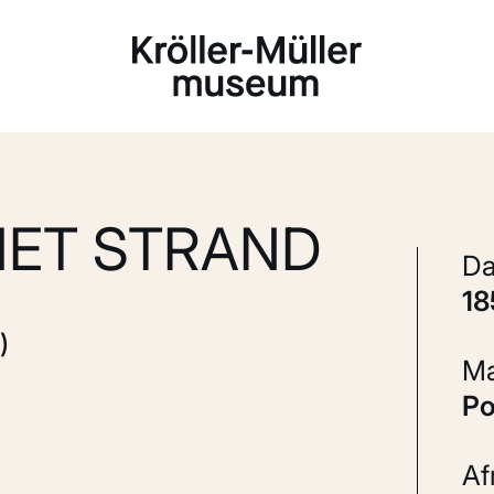
Laden...
HET STRAND
1
)
P
A