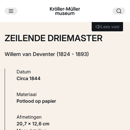
Ga naar hoofdinhoud
Laden...
Lees voor
Lees voor
ZEILENDE DRIEMASTER
Willem van Deventer (1824 - 1893)
Datum
circa 1844
Materiaal
Potlood op papier
Afmetingen
20,7 × 12,6 cm