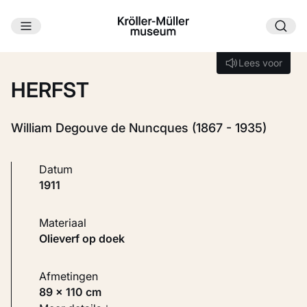
Ga naar hoofdinhoud
Laden...
Lees voor
Lees voor
HERFST
William Degouve de Nuncques (1867 - 1935)
Datum
1911
Materiaal
Olieverf op doek
Afmetingen
89 × 110 cm