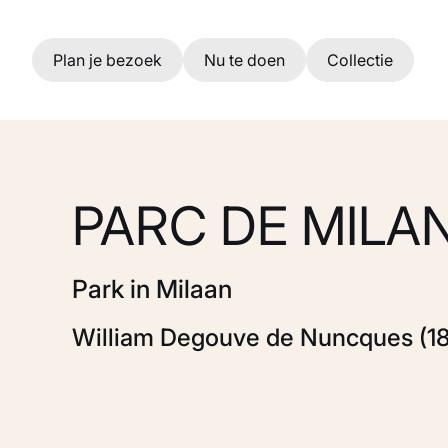
Ga naar hoofdinhoud
Plan je bezoek
Nu te doen
Collectie
PARC DE MILA
Park in Milaan
William Degouve de Nuncques (18