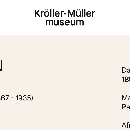
Laden...
N
1
67 - 1935)
P
A