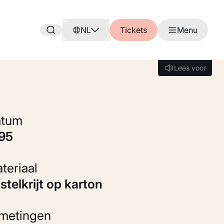
NL
Tickets
Menu
Lees voor
Lees voor
Datum
895
Materiaal
astelkrijt op karton
fmetingen