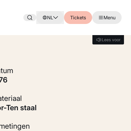
NL
Tickets
Menu
Lees voor
Lees voor
Datum
976
Materiaal
or-Ten staal
fmetingen