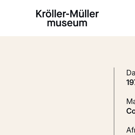
Laden...
1
C
A