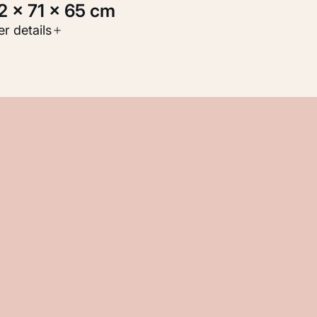
52 × 71 × 65 cm
oort werk
r details
eelden
nventarisnummer
M 118.592