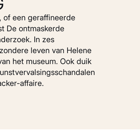
G
 of een geraffineerde
ast De ontmaskerde
nderzoek. In zes
ijzondere leven van Helene
r van het museum. Ook duik
 kunstvervalsingsschandalen
cker-affaire.