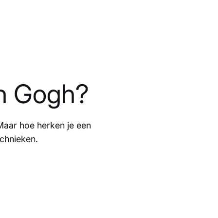
an Gogh?
 Maar hoe herken je een
echnieken.