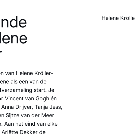
ende
Helene Krölle
lene
r
n van Helene Kröller-
lene als een van de
tverzameling start. Je
or Vincent van Gogh én
nna Drijver, Tanja Jess,
n Sijtze van der Meer
. Aan het eind van elke
 Ariëtte Dekker de