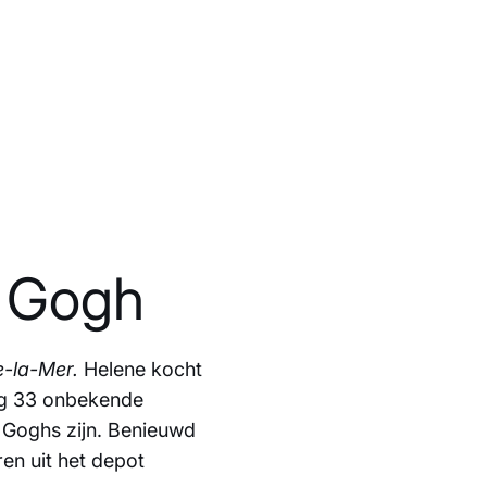
n Gogh
e-la-Mer.
Helene kocht
tig 33 onbekende
n Goghs zijn. Benieuwd
ren uit het depot