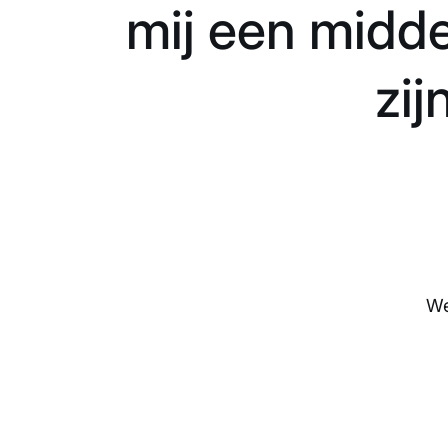
mij een midde
zij
We