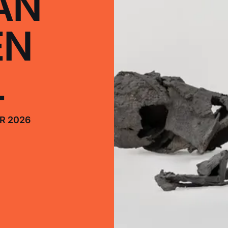
AN
EN
L
R 2026