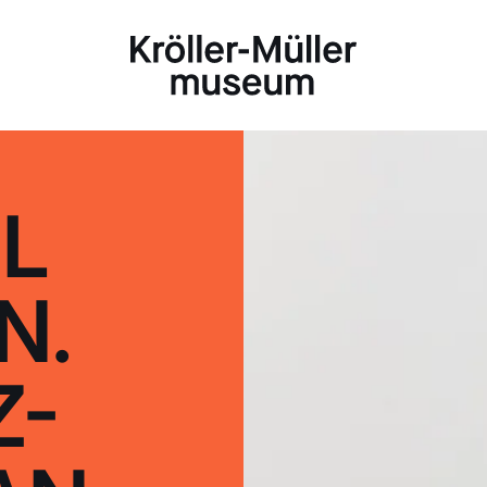
L
N.
Z-