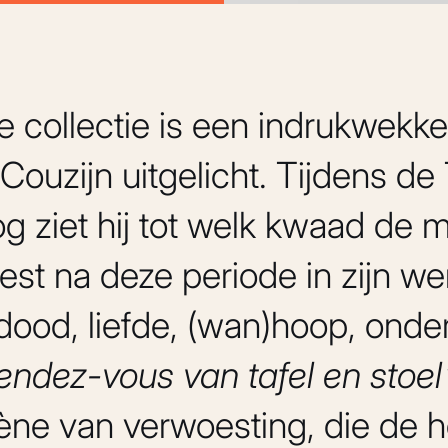
te collectie is een indrukwekk
Couzijn uitgelicht. Tijdens d
g ziet hij tot welk kwaad de m
iest na deze periode in zijn w
 dood, liefde, (wan)hoop, onde
endez-vous van tafel en stoel
ène van verwoesting, die de h