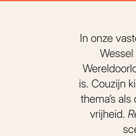
In onze vas
Wessel 
Wereldoorlo
is. Couzijn k
thema’s als
vrijheid.
R
sc