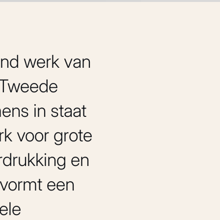
end werk van
e Tweede
ens in staat
erk voor grote
rdrukking en
vormt een
ele