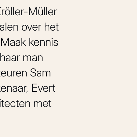
öller-Müller
alen over het
 Maak kennis
n haar man
cteuren Sam
naar, Evert
itecten met