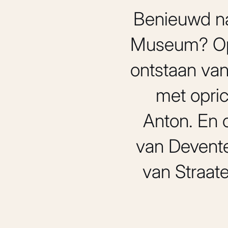
Benieuwd na
Museum? Op o
ontstaan va
met opric
Anton. En 
van Devent
van Straat