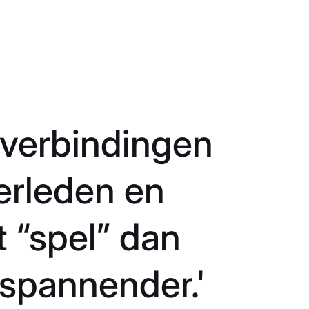
k verbindingen
erleden en
t “spel” dan
spannender.'