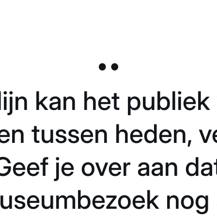
lijn kan het publie
en tussen heden, v
eef je over aan da
useumbezoek nog 