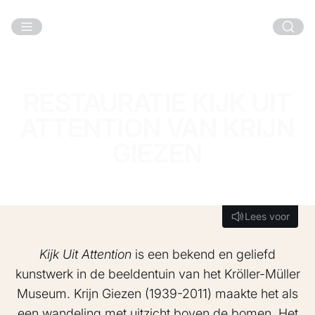
Ga naar hoofdinhoud
RESTAURATIE KIJK UIT
ATTENTION VAN KRIJN
GIEZEN
Lees voor
Lees voor
Kijk Uit Attention
is een bekend en geliefd
kunstwerk in de beeldentuin van het Kröller-Müller
Museum. Krijn Giezen (1939-2011) maakte het als
een wandeling met uitzicht boven de bomen. Het