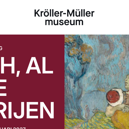
G
H, AL
E
RIJEN