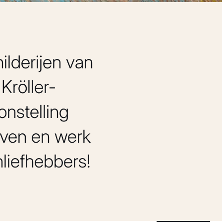
hilderijen van
Kröller-
onstelling
leven en werk
liefhebbers!