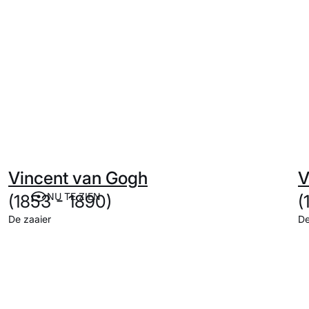
Vincent van Gogh
V
NU TE ZIEN
(1853 - 1890)
(
De zaaier
De