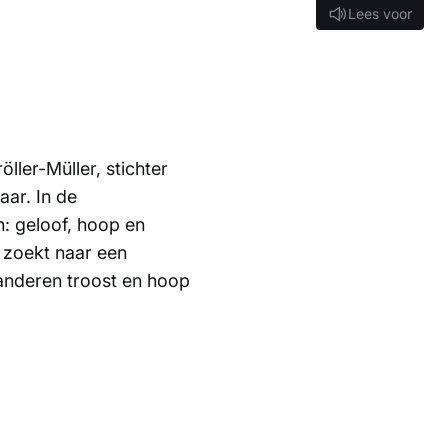
Lees voor
Lees voor
ller-Müller, stichter
aar. In de
en: geloof, hoop en
j zoekt naar een
 anderen troost en hoop