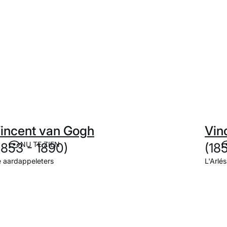
incent van Gogh
Vin
NU TE ZIEN
1853 - 1890)
(18
 aardappeleters
L'Arlé