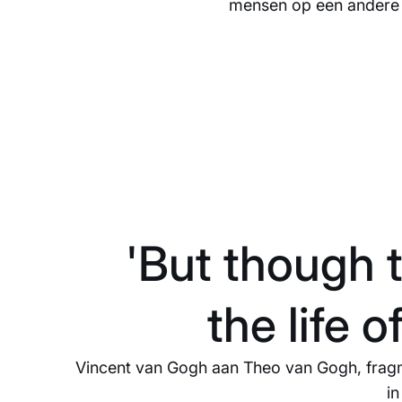
mensen op een andere m
'But though t
the life 
Vincent van Gogh aan Theo van Gogh, fragm
i