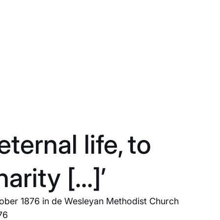
ernal life, to
arity […]’
tober 1876 in de Wesleyan Methodist Church
76