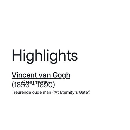
Highlights
Vincent van Gogh
NU TE ZIEN
(1853 - 1890)
Treurende oude man ('At Eternity's Gate')