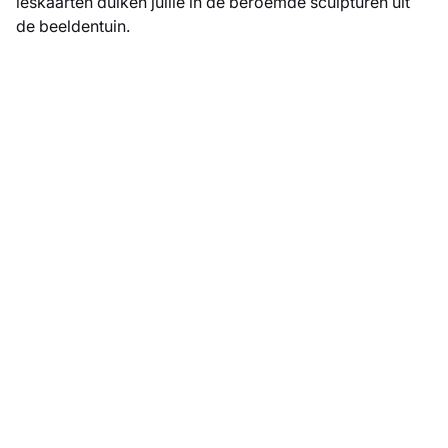
leskaarten duiken jullie in de beroemde sculpturen uit
de beeldentuin.