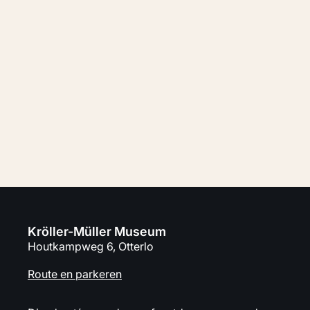
Speel je mee voor het museum?
Oormerk je lot aan het Kröller-Müller
Museum. Op die manier komt minimaal
40% van de maandelijkse inleg direct
ten goede aan het museum.
Steun ons met jouw lot
Kröller-Müller Museum
Houtkampweg 6, Otterlo
Route en parkeren