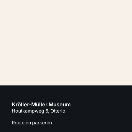
Ontdek Europa door de ogen van Isaac
Israels.
Koop tickets
Plan je bezoek
Kröller-Müller Museum
Houtkampweg 6, Otterlo
Route en parkeren