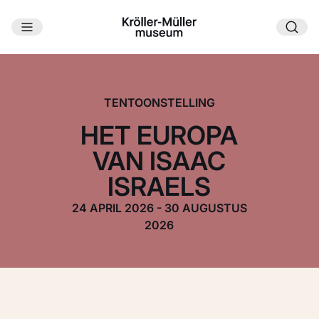
Ga naar hoofdinhoud
TENTOONSTELLING
HET EUROPA
VAN ISAAC
ISRAELS
24 APRIL 2026 - 30 AUGUSTUS
2026